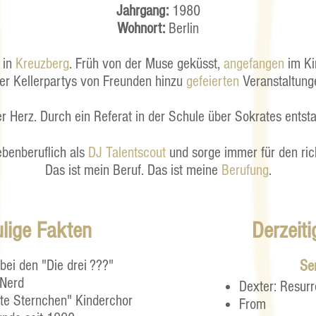
Jahrgang:
1980
Wohnort:
Berlin
 in
Kreuzberg
. Früh von der Muse geküsst,
angefangen
im Ki
ber Kellerpartys von Freunden hinzu
gefeierten
Veranstaltung
r Herz. Durch ein Referat in der Schule über Sokrates ents
ebenberuflich
als
DJ Talentscout
und sorge immer für den ri
Das ist mein Beruf. Das ist meine
Berufung
.
lige Fakten
Derzeit
bei den "Die drei ???"
Se
 Nerd
Dexter: Resurr
te Sternchen" Kinderchor
From