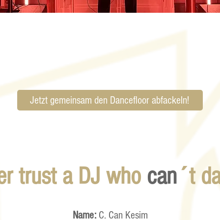
Jetzt gemeinsam den Dancefloor abfackeln!
er trust a DJ who
can
´t d
Name:
C. Can Kesim