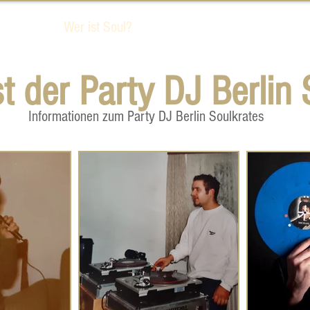
Events
Wer ist Soul?
Deshalb Soul!
Preise
t der Party DJ Berlin 
Informationen zum Party DJ Berlin Soulkrates