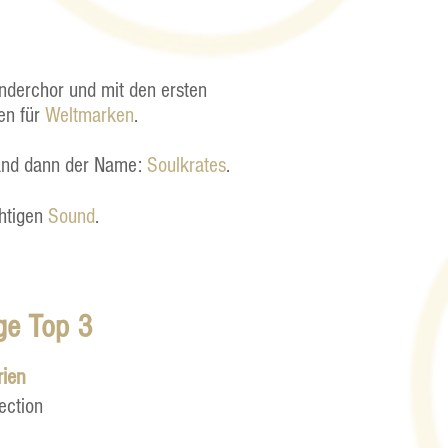
nderchor und mit den ersten
en für
Weltmarken
.
tand dann der Name:
Soulkrates
.
chtigen
Sound
.
ige Top 3
rien
ection