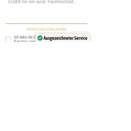
DATENSCHUTZERKLÄRUNG
Ich habe die Datenschutzerklärung zur
Ausgezeichneter Service
Kenntnis genommen.
Verifiziert von:
Trustindex
Ich melde mich innerhalb von 0-6 Stunden
bei euch.
Schaut auch in euren SPAM-Ordner!
Senden