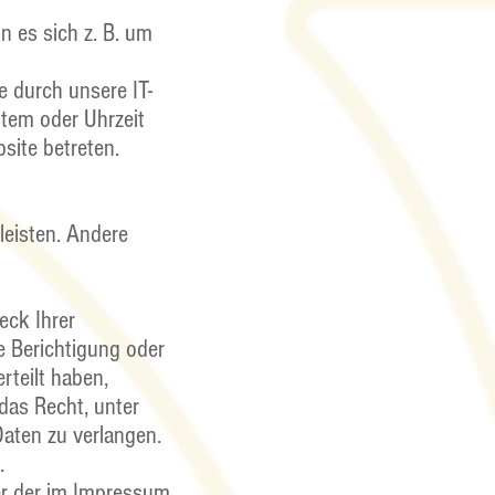
n es sich z. B. um
 durch unsere IT-
stem oder Uhrzeit
site betreten.
leisten. Andere
eck Ihrer
e Berichtigung oder
rteilt haben,
das Recht, unter
aten zu verlangen.
.
er der im Impressum