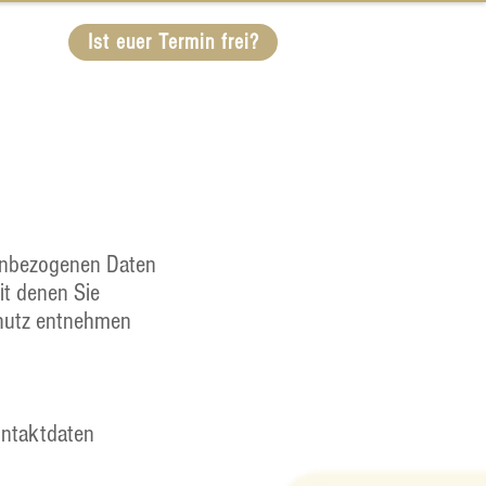
Infos
Ist euer Termin frei?
nenbezogenen Daten
it denen Sie
chutz entnehmen
ontaktdaten