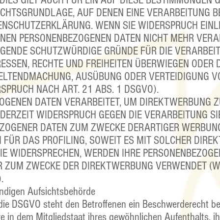
DIES GILT AUCH FÜR EIN AUF DIESE BESTIMMUNGEN 
RECHTSGRUNDLAGE, AUF DENEN EINE VERARBEITUNG B
ENSCHUTZERKLÄRUNG. WENN SIE WIDERSPRUCH EINL
ENEN PERSONENBEZOGENEN DATEN NICHT MEHR VERAR
INGENDE SCHUTZWÜRDIGE GRÜNDE FÜR DIE VERARBEI
RESSEN, RECHTE UND FREIHEITEN ÜBERWIEGEN ODER D
GELTENDMACHUNG, AUSÜBUNG ODER VERTEIDIGUNG V
PRUCH NACH ART. 21 ABS. 1 DSGVO).
OGENEN DATEN VERARBEITET, UM DIREKTWERBUNG ZU
EDERZEIT WIDERSPRUCH GEGEN DIE VERARBEITUNG SI
EZOGENER DATEN ZUM ZWECKE DERARTIGER WERBUN
H FÜR DAS PROFILING, SOWEIT ES MIT SOLCHER DIRE
SIE WIDERSPRECHEN, WERDEN IHRE PERSONENBEZOGE
R ZUM ZWECKE DER DIREKTWERBUNG VERWENDET (
.
ändigen Aufsichtsbehörde
die DSGVO steht den Betroffenen ein Beschwerderecht bei
 in dem Mitgliedstaat ihres gewöhnlichen Aufenthalts, ih