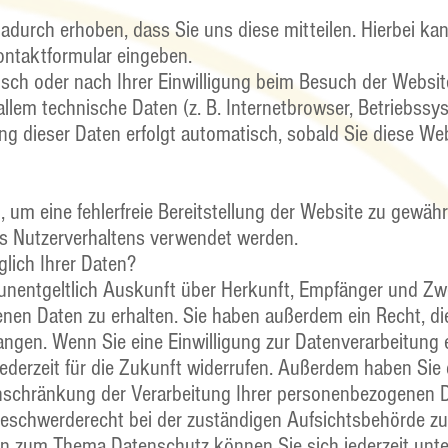
durch erhoben, dass Sie uns diese mitteilen. Hierbei kan
Kontaktformular eingeben.
ch oder nach Ihrer Einwilligung beim Besuch der Website
allem technische Daten (z. B. Internetbrowser, Betriebssy
ung dieser Daten erfolgt automatisch, sobald Sie diese Web
, um eine fehlerfreie Bereitstellung der Website zu gewähr
s Nutzerverhaltens verwendet werden.
lich Ihrer Daten?
 unentgeltlich Auskunft über Herkunft, Empfänger und Zw
en Daten zu erhalten. Sie haben außerdem ein Recht, di
ngen. Wenn Sie eine Einwilligung zur Datenverarbeitung e
jederzeit für die Zukunft widerrufen. Außerdem haben Sie 
schränkung der Verarbeitung Ihrer personenbezogenen D
Beschwerderecht bei der zuständigen Aufsichtsbehörde zu
en zum Thema Datenschutz können Sie sich jederzeit unt