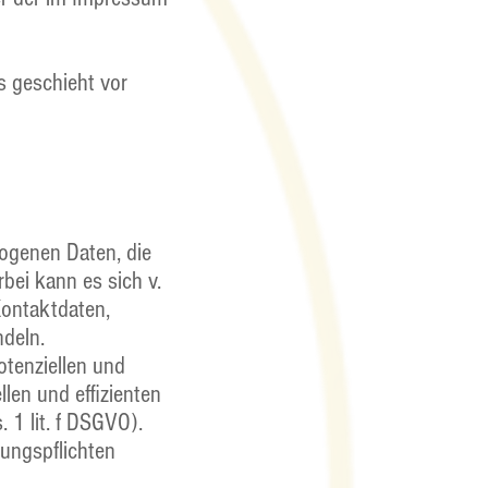
s geschieht vor
zogenen Daten, die
bei kann es sich v.
Kontaktdaten,
ndeln.
otenziellen und
len und effizienten
 1 lit. f DSGVO).
tungspflichten