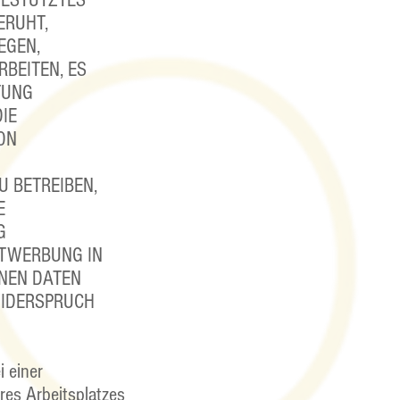
GESTÜTZTES
ERUHT,
EGEN,
BEITEN, ES
TUNG
IE
ON
 BETREIBEN,
E
G
KTWERBUNG IN
NEN DATEN
WIDERSPRUCH
 einer
res Arbeitsplatzes