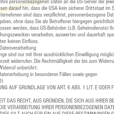
n Ihre personenbezogenen Daten an die US-Server der jew
en darauf hin, dass die USA kein sicherer Drittstaat im 
ternehmen sind dazu verpflichtet, personenbezogene Da
eben, ohne dass Sie als Betroffener hiergegen gerichtlic
ossen werden, dass US-Behörden (z.B. Geheimdienste) Ih
chungszwecken verarbeiten, auswerten und dauerhaft spe
ten keinen Einfluss.
r Datenverarbeitung
ge sind nur mit Ihrer ausdrücklichen Einwilligung möglic
ederzeit widerrufen. Die Rechtmäßigkeit der bis zum Widerru
Widerruf unberührt.
Datenerhebung in besonderen Fällen sowie gegen
O)
G AUF GRUNDLAGE VON ART. 6 ABS. 1 LIT. E ODER 
EIT DAS RECHT, AUS GRÜNDEN, DIE SICH AUS IHRER 
 DIE VERARBEITUNG IHRER PERSONENBEZOGENEN DAT