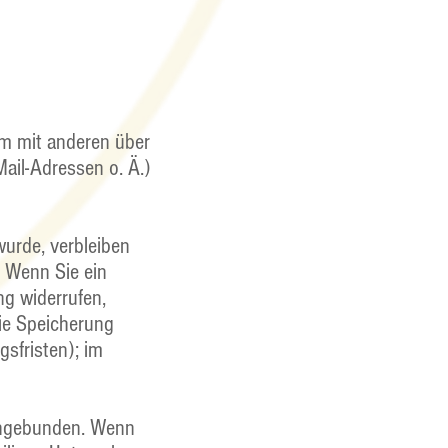
sam mit anderen über
ail-Adressen o. Ä.)
wurde, verbleiben
. Wenn Sie ein
ng widerrufen,
die Speicherung
sfristen); im
eingebunden. Wenn