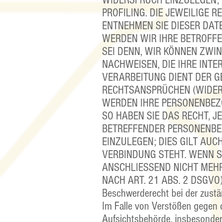
WIDERSPRUCH EINZULEGEN; 
PROFILING. DIE JEWEILIGE 
ENTNEHMEN SIE DIESER DAT
WERDEN WIR IHRE BETROFF
SEI DENN, WIR KÖNNEN ZW
NACHWEISEN, DIE IHRE INTE
VERARBEITUNG DIENT DER 
RECHTSANSPRÜCHEN (WIDERS
WERDEN IHRE PERSONENBEZ
SO HABEN SIE DAS RECHT, J
BETREFFENDER PERSONENB
EINZULEGEN; DIES GILT AUC
VERBINDUNG STEHT. WENN 
ANSCHLIESSEND NICHT MEH
NACH ART. 21 ABS. 2 DSGVO)
Beschwerderecht bei der zust
Im Falle von Verstößen gegen 
Aufsichtsbehörde, insbesondere